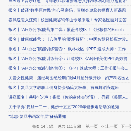
当AI遇上音乐疗愈！青年教师联谊会邀您共探跨学科心理疗愈前沿
报名丨破译“数字原住民”的心灵密码，青联会邀您共探育人新课题
春风送暖入江湾 | 校园健康咨询华山专场来啦！专家名医面对面答...
报名丨“AI+办公”赋能营第二弹：覆盖各校区！《拯救你的Excel：...
报名｜健康赋能营：《穴位里的“职场解药”：中医智慧轻松应对常...
报名丨“AI+办公”赋能训练营③： 枫林校区《PPT 速成大师：工作...
报名丨“AI+办公”赋能训练营②：江湾校区《AI创作美化PPT高效提...
报名丨“AI+办公”赋能训练营①：《PPT 速成大师：工作汇报与会...
关爱女性健康丨痛经与围绝经期门诊4月起升级开诊，妇产科名医团..
报名丨复旦大学教职工健身协会杨氏太极拳、有氧舞蹈兴趣班
讲座报名丨共聆“心”声！崔松《你的身体会说话》、乔颖《美丽人...
关于举办“复旦一二一，健步十五五”2026年健步走活动的通知
“笃志·复旦书画双年展”征稿通知
第一页
<<上一页
下一页
每页
14
记录
总共
111
记录